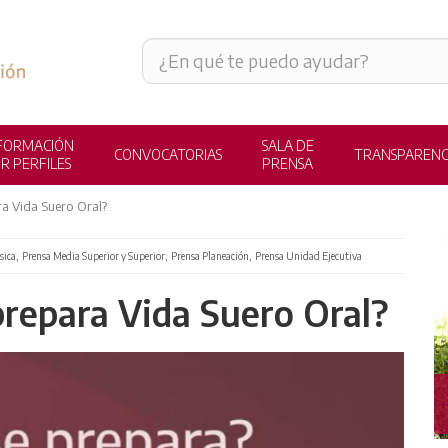
FORMACIÓN
SALA DE
CONVOCATORIAS
TRANSPARENC
R PERFILES
PRENSA
a Vida Suero Oral?
,
,
,
sica
Prensa Media Superior y Superior
Prensa Planeación
Prensa Unidad Ejecutiva
prepara Vida Suero Oral?
PADRES DE FAMILIA