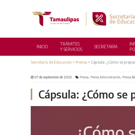
TRÁMITES
IN
INICIO
SECRETARÍA
Y SERVICIOS
PO
Secretaría de Educación
>
Prensa
>
Cápsula: ¿Cómo se prepar
07 de septiembre de 2023
,
,
Prensa
Prensa Administración
Prensa Bá
Cápsula: ¿Cómo se 
DOCENTES