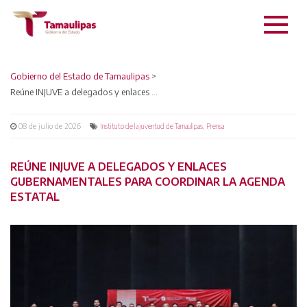
Gobierno del Estado de Tamaulipas
>
Reúne INJUVE a delegados y enlaces gubernamentales para coordinar la agenda estatal
08 de julio de 2026
,
Instituto de la juventud de Tamaulipas
Prensa
REÚNE INJUVE A DELEGADOS Y ENLACES
GUBERNAMENTALES PARA COORDINAR LA AGENDA
ESTATAL