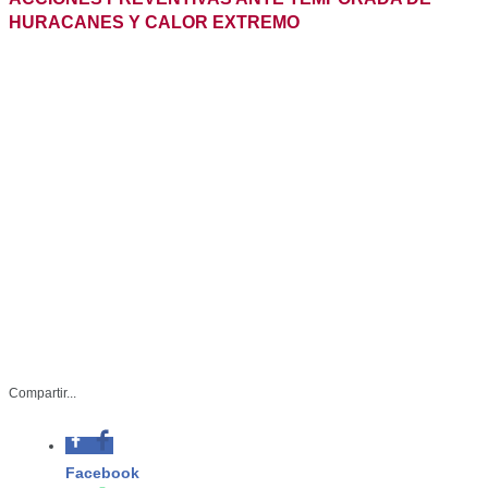
Compartir...
SST-110-2026
Junio 24 de 2026
Ciudad Victoria, Tamaulipas.- La secretaria de Salud,
Adriana Marcela Hernández Campos, presidió los
trabajos de la segunda reunión ordinaria del Comité
Estatal de Seguridad en Salud (CESS) para definir
acciones de prevención y dar seguimiento a las