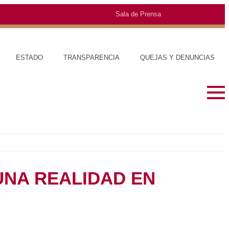
Sala de Prensa
TRANSPARENCIA
QUEJAS Y DENUNCIAS
SOBRE EL ESTADO
MUNICIPIO
HISTORIA
TRAJES TÍP