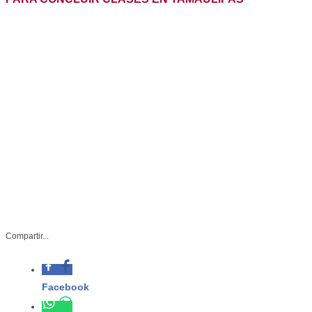
Compartir...
SET-096-2026
Junio 08 de 2026
Ciudad Victoria, Tamaulipas.– Miguel Ángel Valdez
García, secretario de Educación de Tamaulipas, reiteró
que la conclusión del ciclo escolar en la entidad será el
10 de julio, acorde con lo programado en el calendario
escolar 2025-2026.