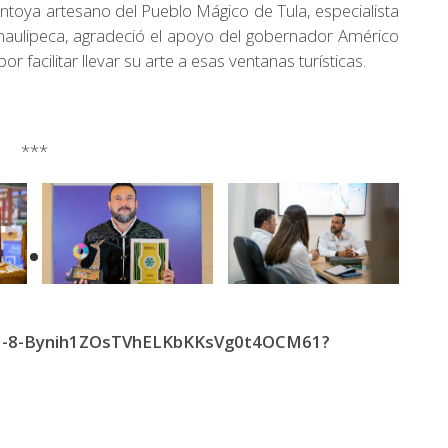
toya artesano del Pueblo Mágico de Tula, especialista
aulipeca, agradeció el apoyo del gobernador Américo
or facilitar llevar su arte a esas ventanas turísticas.
***
rs/1-8-Bynih1ZOsTVhELKbKKsVg0t4OCM61?