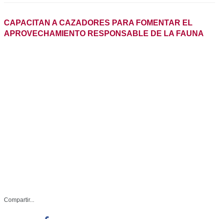
Compartir...
La Comisión de Caza y Pesca Deportiva impulsa la
profesionalización de la actividad cinegética mediante
acciones de capacitación que promueven prácticas
legales, seguras y sustentables para el cuidado de la vida
silvestre