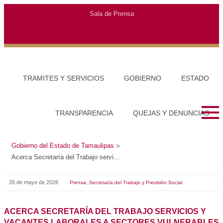
Sala de Prensa
TRAMITES Y SERVICIOS
GOBIERNO
ESTADO
TRANSPARENCIA
QUEJAS Y DENUNCIAS
Gobierno del Estado de Tamaulipas
>
Acerca Secretaría del Trabajo servicios y vacantes laborales a sectores vulnerables de Tamaulipas
26 de mayo de 2026
,
Prensa
Secretaría del Trabajo y Previsión Social
ACERCA SECRETARÍA DEL TRABAJO SERVICIOS Y
VACANTES LABORALES A SECTORES VULNERABLES