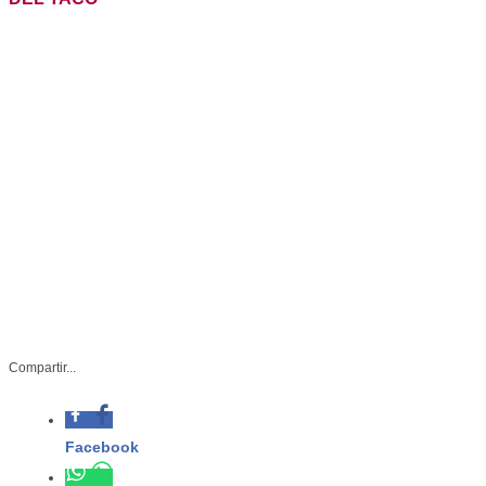
Compartir...
Facebook
Whatsapp
STU-088-2026
Twitter
Abril 22 de 2026
Linkedin
Ciudad Victoria, Tamaulipas.– La
riqueza gastronómica de Tamaulipas