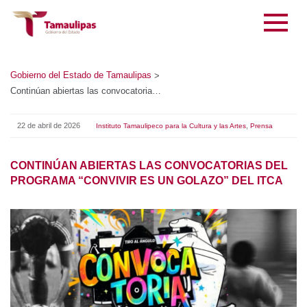
Gobierno del Estado de Tamaulipas
>
Continúan abiertas las convocatorias del programa “Convivir es un golazo” del ITCA
22 de abril de 2026
,
Instituto Tamaulipeco para la Cultura y las Artes
Prensa
CONTINÚAN ABIERTAS LAS CONVOCATORIAS DEL
PROGRAMA “CONVIVIR ES UN GOLAZO” DEL ITCA