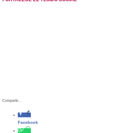
CELEBRA INJUVE TAMAULIPAS LA NIÑEZ Y
FORTALECE EL TEJIDO SOCIAL
Compartir...