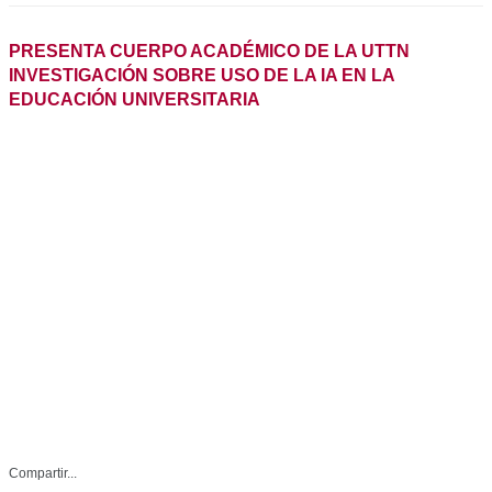
Compartir...
Facebook
UTT-004-2026
Whatsapp
Enero 09 de 2026
Reynosa, Tamaulipas.– Integrantes
Twitter
del cuerpo académico de la carrera
de Mantenimiento Industrial de la
Linkedin
Universidad Tecnológica de
Tamaulipas Norte (UTTN)