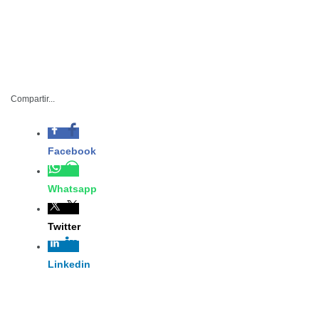
Compartir...
316-2025
Facebook
Whatsapp
Diciembre 08 de 2025
Twitter
Ciudad Victoria, Tamaulipas. – A siete
Linkedin
años del inicio de la transformación y
luego de asistir al evento que
encabezó la presidenta de México, Claudia Sheinbaum