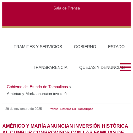
Sala de Prensa
TRAMITES Y SERVICIOS
GOBIERNO
ESTADO
TRANSPARENCIA
QUEJAS Y DENUNCIAS
Gobierno del Estado de Tamaulipas
>
Américo y María anuncian inversión histórica al cumplir compromisos con las familias de San Nicolás
29 de noviembre de 2025
,
Prensa
Sistema DIF Tamaulipas