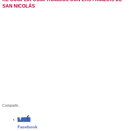
AMÉRICO Y MARÍA ANUNCIAN INVERSIÓN HISTÓRICA AL
CUMPLIR COMPROMISOS CON LAS FAMILIAS DE SAN
NICOLÁS
Compartir...