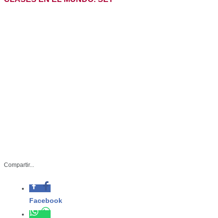
Compartir...
Facebook
Whatsapp
SET-077-2025
Twitter
Junio 09 de 2025
Linkedin
Ciudad Victoria, Tamaulipas.– Al ser
México uno de los países con más