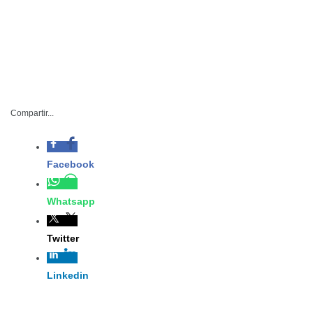
Compartir...
Facebook
Whatsapp
SRU-007-2025
Febrero 01 de 2025
Twitter
Tula, Tamaulipas. – Con una
Linkedin
importante afluencia de visitantes
inició el Primer Festival del Cabrito
2025 en el municipio de Tula, evento que estuvo