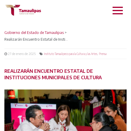
Gobierno del Estado de Tamaulipas
>
Realizarán Encuentro Estatal de Instituciones Municipales de Cultura
27 de enero de 2025
,
Instituto Tamaulipeco para la Cultura y las Artes
Prensa
REALIZARÁN ENCUENTRO ESTATAL DE
INSTITUCIONES MUNICIPALES DE CULTURA