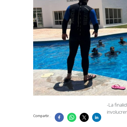
-La final
involucre
Compartir...