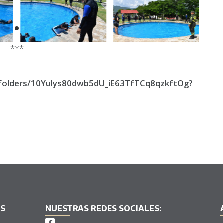
***
e/folders/10Yulys80dwb5dU_iE63TfTCq8qzkftOg?
AS
NUESTRAS REDES SOCIALES: