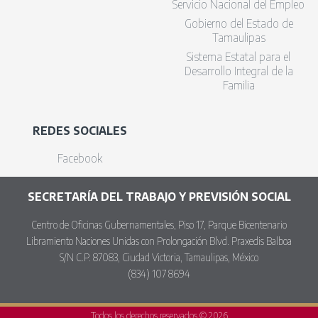
Servicio Nacional del Empleo
Gobierno del Estado de
Tamaulipas
Sistema Estatal para el
Desarrollo Integral de la
Familia
REDES SOCIALES
Facebook
SECRETARÍA DEL TRABAJO Y PREVISIÓN SOCIAL
Centro de Oficinas Gubernamentales, Piso 17, Parque Bicentenario
Libramiento Naciones Unidas con Prolongación Blvd. Praxedis Balboa
S/N C.P. 87083, Ciudad Victoria, Tamaulipas, México
(834) 107 8694
Todos los derechos reservados © 2026