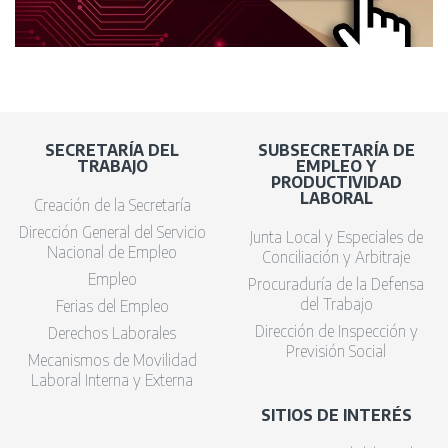
SECRETARÍA DEL
SUBSECRETARÍA DE
TRABAJO
EMPLEO Y
PRODUCTIVIDAD
LABORAL
Creación de la Secretaría
Dirección General del Servicio
Junta Local y Especiales de
Nacional de Empleo
Conciliación y Arbitraje
Empleo
Procuraduría de la Defensa
del Trabajo
Ferias del Empleo
Dirección de Inspección y
Derechos Laborales
Previsión Social
Mecanismos de Movilidad
Laboral Interna y Externa
SITIOS DE INTERÉS