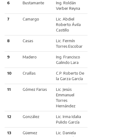
6
Bustamante
Ing. Roldán
Verber Reyna
7
Camargo
Lic. Abdiel
Roberto Ávila
Castillo
8
Casas
Lic. Fermín
Torres Escobar
9
Madero
Ing. Francisco
Galindo Lara
10
Cruillas
C.P. Roberto De
la Garza García
11
Gómez Farias
Lic. Jesús
Emmanuel
Torres
Hernández
12
González
Lic. Irma Idalia
Pulido García
13
Güemez
Lic. Daniela