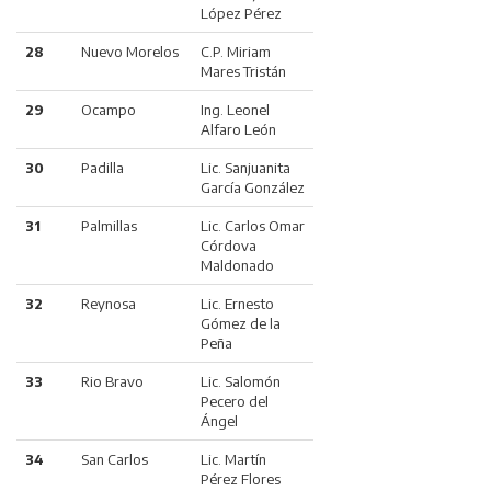
López Pérez
28
Nuevo Morelos
C.P. Miriam
Mares Tristán
29
Ocampo
Ing. Leonel
Alfaro León
30
Padilla
Lic. Sanjuanita
García González
31
Palmillas
Lic. Carlos Omar
Córdova
Maldonado
32
Reynosa
Lic. Ernesto
Gómez de la
Peña
33
Rio Bravo
Lic. Salomón
Pecero del
Ángel
34
San Carlos
Lic. Martín
Pérez Flores