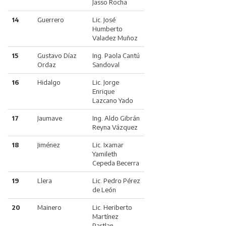
Jasso Rocha
14
Guerrero
Lic. José
Humberto
Valadez Muñoz
15
Gustavo Díaz
Ing. Paola Cantú
Ordaz
Sandoval
16
Hidalgo
Lic. Jorge
Enrique
Lazcano Yado
17
Jaumave
Ing. Aldo Gibrán
Reyna Vázquez
18
Jiménez
Lic. Ixamar
Yamileth
Cepeda Becerra
19
Llera
Lic. Pedro Pérez
de León
20
Mainero
Lic. Heriberto
Martínez
Partlan