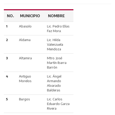
NO.
MUNICIPIO
NOMBRE
1
Abasolo
Lic. Pedro Elías
Faz Mora.
2
Aldama
Lic. Hilda
Valenzuela
Mendoza
3
Altamira
Mtro. José
Martín Ibarra
Barrón
4
Antiguo
Lic. Ángel
Morelos
Armando
Alvarado
Balderas
5
Burgos
Lic. Carlos
Eduardo Garza
Rivera