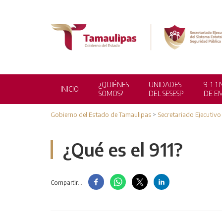
¿QUIÉNES
UNIDADES
9-1-
INICIO
SOMOS?
DEL SESESP
DE E
Gobierno del Estado de Tamaulipas
>
Secretariado Ejecutivo
¿Qué es el 911?
Compartir...
CONSULTA DE NÚMEROS DE
A
EXTORSIÓN