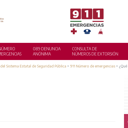
1 NÚMERO
089 DENUNCIA
CONSULTA DE
MERGENCIAS
ANÓNIMA
NÚMEROS DE EXTORSIÓN
 del Sistema Estatal de Seguridad Pública
>
911 Número de emergencias
>
¿Qué 
PLATAFORMA DE
ESTADÍSTICA DELICTIVA