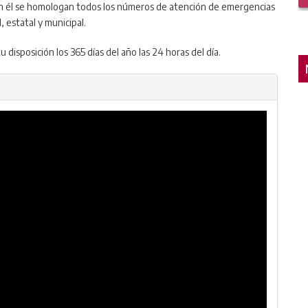
 En él se homologan todos los números de atención de emergencias
, estatal y municipal.
disposición los 365 días del año las 24 horas del día.