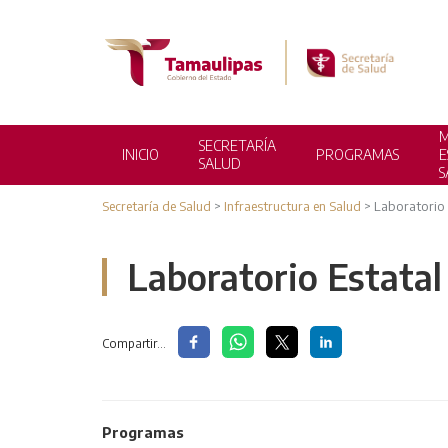
M
SECRETARÍA
INICIO
PROGRAMAS
E
SALUD
S
Secretaría de Salud
>
Infraestructura en Salud
>
Laboratorio 
Laboratorio Estatal
Compartir...
SALUD DE INFANCIA Y
ADOLESCENCIA
Programas