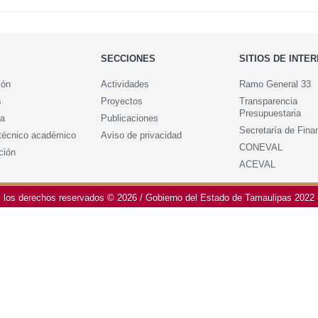
SECCIONES
SITIOS DE INTER
n
Actividades
Ramo General 33
Proyectos
Transparencia Presup
Publicaciones
Secretaría de Finanza
cnico académico
Aviso de privacidad
CONEVAL
ión
ACEVAL
Todos los derechos reservados © 2026
/
Gobierno del Estado de Tamaulipas 2022 - 202