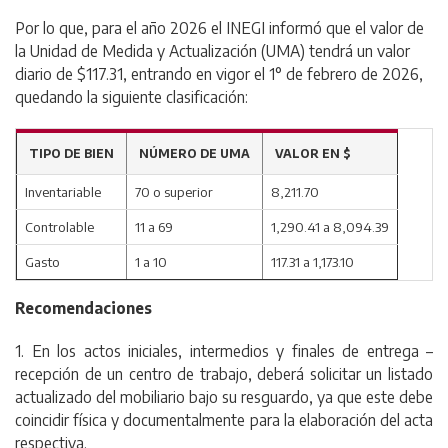
Por lo que, para el año 2026 el INEGI informó que el valor de
la Unidad de Medida y Actualización (UMA) tendrá un valor
diario de $117.31, entrando en vigor el 1° de febrero de 2026,
quedando la siguiente clasificación:
TIPO DE BIEN
NÚMERO DE UMA
VALOR EN $
Inventariable
70 o superior
8,211.70
Controlable
11 a 69
1,290.41 a 8,094.39
Gasto
1 a 10
117.31 a 1,173.10
Recomendaciones
1. En los actos iniciales, intermedios y finales de entrega –
recepción de un centro de trabajo, deberá solicitar un listado
actualizado del mobiliario bajo su resguardo, ya que este debe
coincidir física y documentalmente para la elaboración del acta
respectiva.