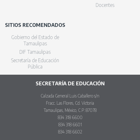
Docentes
SITIOS RECOMENDADOS
Gobierno del Estado de
Tamaulipas
DIF Tamaulipas
Secretaría de Educación
Pública
SECRETARÍA DE EDUCACIÓN
Calzada General Luis Caballero s/n
Fracc. Las Flores, Cd. Victoria
Tamaulipas, México, C.P. 87078
834 318 6600
834 318 6601
834 318 6602