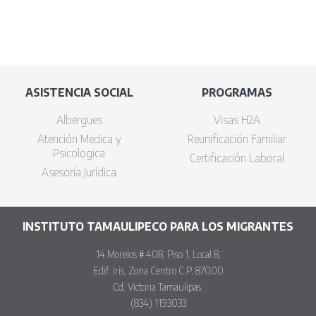
ASISTENCIA SOCIAL
PROGRAMAS
Albergues
Visas H2A
Atención Medica y
Reunificación Familiar
Psicologica
Certificación Laboral
Asesoría Jurídica
INSTITUTO TAMAULIPECO PARA LOS MIGRANTES
14 Morelos # 408, Piso 1, Local 8,
Edif. Iris, Zona Centro C.P. 87000
Cd. Victoria Tamaulipas.
(834) 1193033