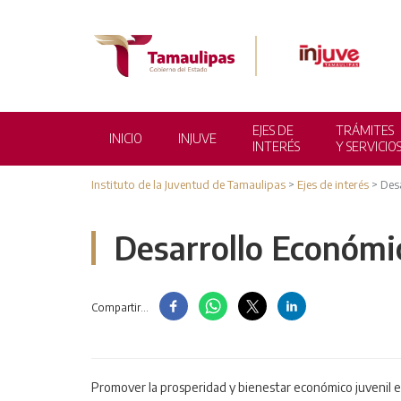
EJES DE
TRÁMITES
INICIO
INJUVE
INTERÉS
Y SERVICIO
Instituto de la Juventud de Tamaulipas
>
Ejes de interés
>
Des
Desarrollo Económi
Compartir...
Promover la prosperidad y bienestar económico juvenil e